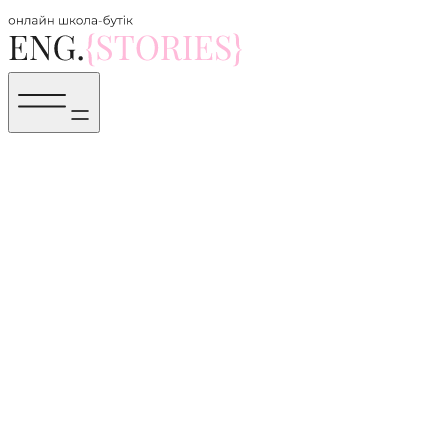
Політика конфіденційності
Ця Політика конфіденційності описує, як English Stories школа
збирає, використовує та захищає персональні дані відвідувачів
та учнів, які користуються нашим сайтом [посилання на сайт]
(далі — «Сайт»). Відвідуючи Сайт,
Ви погоджуєтесь з цією Політикою. Якщо Ви не
погоджуєтесь, просимо залишити Сайт.
1. Які дані ми збираємо:
Ми можемо збирати такі дані:
Ім'я та прізвище;