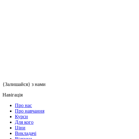
Весь контент Сайту (тексти, фото, логотипи, навчальні
матеріали) є власністю English Stories та захищений Законом
України «Про авторське право і суміжні права». Використання
без дозволу заборонене.
9. Контакти
Якщо у Вас є запитання щодо цієї Політики, зв'яжіться з нами:
E-mail:
english.stories.lviv@gmail.com
Телефон:
+380 75 151 30 06
{Залишайся}
з нами
Навігація
Про нас
Про навчання
Курси
Для кого
Ціни
Викладачі
Відгуки